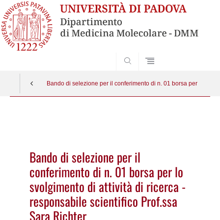
SEARCH
Bando di selezione per il conferimento di n. 01 borsa per lo svolgi
Vai
al
contenuto
Bando di selezione per il
conferimento di n. 01 borsa per lo
svolgimento di attività di ricerca -
responsabile scientifico Prof.ssa
Sara Richter