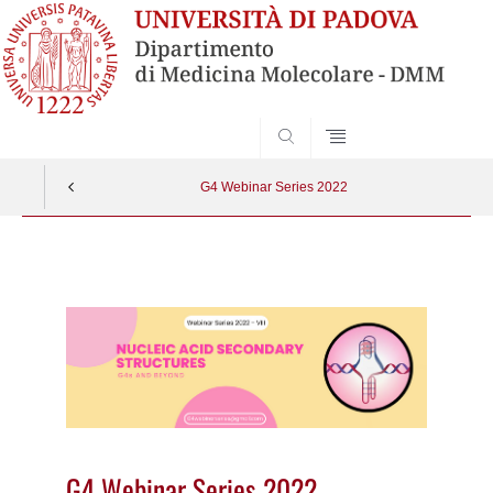
SEARCH
G4 Webinar Series 2022
Vai
al
contenuto
G4 Webinar Series 2022