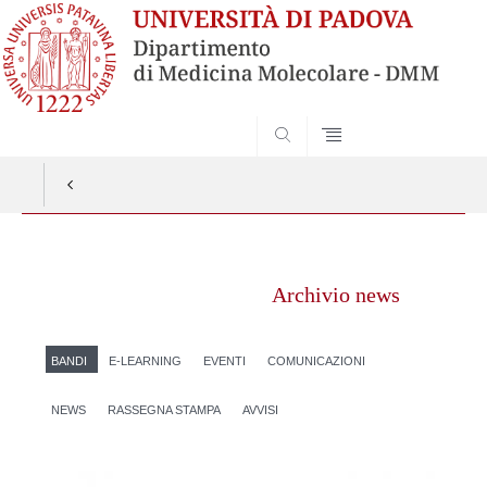
SEARCH
Vai
al
Archivio news
contenuto
BANDI
E-LEARNING
EVENTI
COMUNICAZIONI
NEWS
RASSEGNA STAMPA
AVVISI