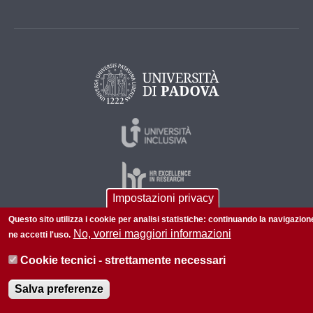
Impostazioni privacy
Questo sito utilizza i cookie per analisi statistiche: continuando la navigazion
No, vorrei maggiori informazioni
ne accetti l'uso.
© 2026 Università di Padova - Tutti i diritti riservati
P.I. 00742430283 C.F. 80006480281
Cookie tecnici - strettamente necessari
Informazioni su questo sito
Privacy policy
Salva preferenze