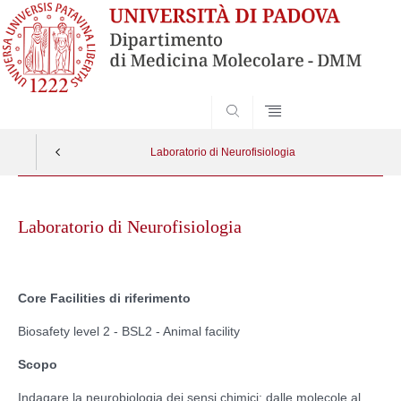
SEARCH
Laboratorio di Neurofisiologia
Skip
to
Laboratorio di Neurofisiologia
content
Core Facilities di riferimento
Biosafety level 2 - BSL2 - Animal facility
Scopo
Indagare la neurobiologia dei sensi chimici: dalle molecole al