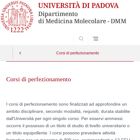
SEARCH
Corsi di perfezionamento
Skip
to
Corsi di perfezionamento
content
I corsi di perfezionamento sono finalizzati ad approfondire un
ambito disciplinare, secondo modalità, requisiti, durata stabilite
dall'Università per ogni singolo corso. Per esservi ammessi
occorre il possesso di un titolo di studio di livello universitario o
un titolo equipollente. I corsi possono prevedere attività
formative per un massimo di 300 ore, corrispondenti a 12 CFU