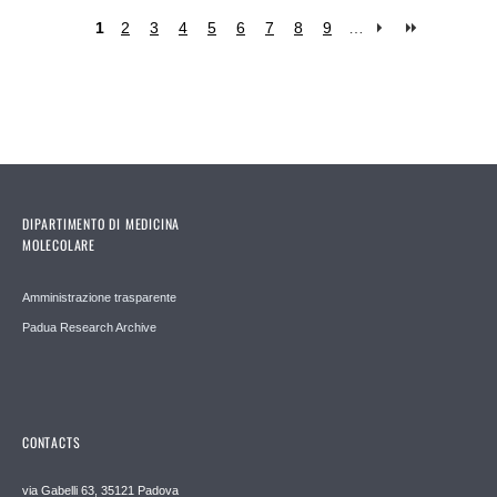
1
2
3
4
5
6
7
8
9
…
Pages
DIPARTIMENTO DI MEDICINA
MOLECOLARE
Amministrazione trasparente
Padua Research Archive
CONTACTS
via Gabelli 63, 35121 Padova