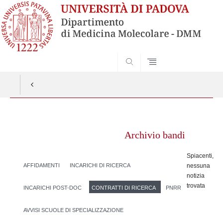
SEARCH
Vai
al
Archivio bandi
contenuto
Spiacenti,
AFFIDAMENTI
INCARICHI DI RICERCA
nessuna
notizia
trovata
INCARICHI POST-DOC
CONTRATTI DI RICERCA
PNRR
AVVISI SCUOLE DI SPECIALIZZAZIONE