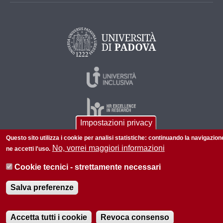
Impostazioni privacy
Questo sito utilizza i cookie per analisi statistiche: continuando la navigazion
No, vorrei maggiori informazioni
ne accetti l'uso.
© 2026 Università di Padova - Tutti i diritti riservati
P.I. 00742430283 C.F. 80006480281
Cookie tecnici - strettamente necessari
Informazioni su questo sito
Privacy policy
Salva preferenze
Accetta tutti i cookie
Revoca consenso