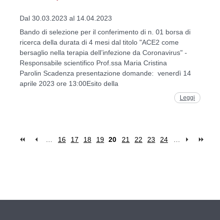
Dal 30.03.2023 al 14.04.2023
Bando di selezione per il conferimento di n. 01 borsa di
ricerca della durata di 4 mesi dal titolo "ACE2 come
bersaglio nella terapia dell’infezione da Coronavirus" -
Responsabile scientifico Prof.ssa Maria Cristina
Parolin Scadenza presentazione domande: venerdì 14
aprile 2023 ore 13:00Esito della
Leggi
…
16
17
18
19
20
21
22
23
24
…
Pages